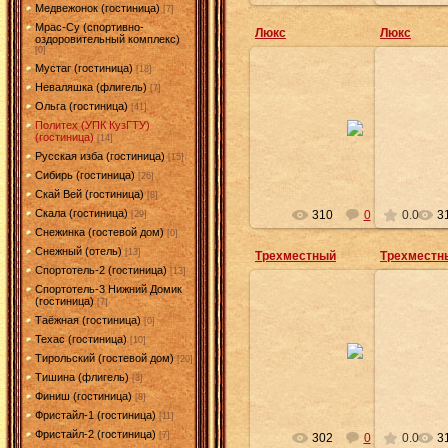
Медвежонок (гостиница)
[7]
Мрас-Су (спортивно-
Люкс
Люкс
оздоровительный комплекс)
[0]
Мустаг (гостиница)
[18]
Неваляшка (флигель)
[7]
Ольга (гостиница)
[41]
13.05.2011
Политех (УПК КузГТУ)
(гостиница)
[14]
mov
Русская изба (гостиница)
[15]
Сибирь (гостиница)
[26]
Скай Вей (гостиница)
[8]
Скала (гостиница)
310
0
0.0
3
[29]
Снежинка (гостевой дом)
[0]
Снежный (отель)
[13]
Трехместный
Трехместн
Спортотель-2 (гостиница)
[13]
Спортотель-3 Нижний Домик
(гостиница)
[7]
Таёжная (гостиница)
[0]
13.05.2011
Техас (гостиница)
[10]
Тирольский (гостевой дом)
[20]
mov
Тишина (флигель)
[3]
Финиш (гостиница)
[8]
Фристайл-1 (гостиница)
[11]
Фристайл-2 (гостиница)
[7]
302
0
0.0
3