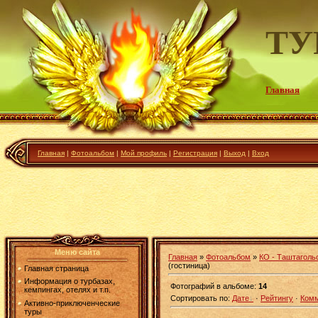
ТУ
Главная
Главная
|
Фотоальбом
|
Мой профиль
|
Регистрация
|
Выход
|
Вход
Меню сайта
Главная
»
Фотоальбом
»
КО - Таштаголь
(гостиница)
Главная страница
Информация о турбазах,
Фотографий в альбоме
:
14
кемпингах, отелях и т.п.
Сортировать по
:
Дате
·
Рейтингу
·
Ком
Активно-приключенческие
туры