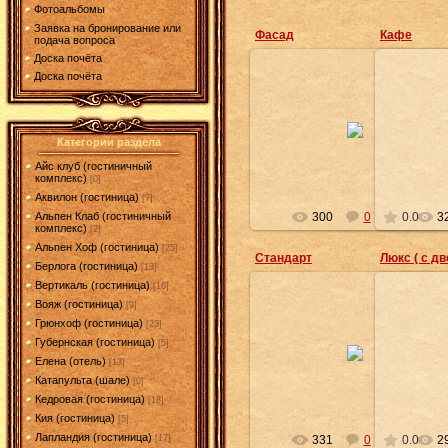
Фотоальбомы
Заявка на бронирование или
Фасад
Кафе
подача вопроса
Доска почёта
Доска почёта
13.05.2011
Категории раздела
mov
Айс клуб (гостиничный
комплекс)
[0]
Аквилон (гостиница)
[7]
300
0
0.0
3
Альпен Клаб (гостиничный
комплекс)
[2]
Альпен Хоф (гостиница)
[25]
Стандарт
Люкс ( с д
Берлога (гостиница)
[13]
Вертикаль (гостиница)
[16]
Вояж (гостиница)
[9]
Грюнхоф (гостиница)
[23]
13.05.2011
Губернская (гостиница)
[5]
Елена (отель)
[13]
mov
Катапульта (шале)
[0]
Кедровая (гостиница)
[18]
Кия (гостиница)
[5]
Лапландия (гостиница)
331
0
0.0
2
[17]