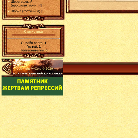
Шерегешский
(профилакторий)
[0]
Шория (гостиница)
[1]
Статистика
Онлайн всего:
1
Гостей:
1
Пользователей:
0
Copyright MyCorp © 2026